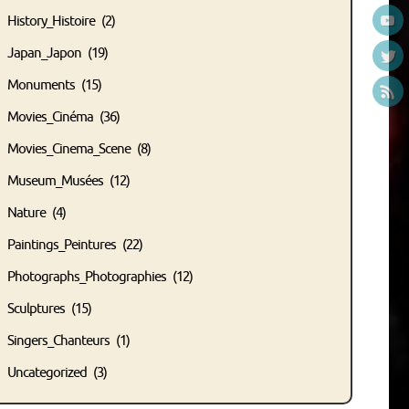
History_Histoire
(2)
Japan_Japon
(19)
Monuments
(15)
Movies_Cinéma
(36)
Movies_Cinema_Scene
(8)
Museum_Musées
(12)
Nature
(4)
Paintings_Peintures
(22)
Photographs_Photographies
(12)
Sculptures
(15)
Singers_Chanteurs
(1)
Uncategorized
(3)