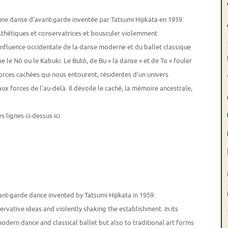
ne danse d’avant-garde inventée par Tatsumi Hijikata en 1959.
sthétiques et conservatrices et bousculer violemment
influence occidentale de la danse moderne et du ballet classique
 le Nô ou le Kabuki. Le Butô, de Bu « la danse » et de To « fouler
forces cachées qui nous entourent, résidentes d’un univers
aux forces de l’au-delà. Il dévoile le caché, la mémoire ancestrale,
s lignes ci-dessus ici
nt-garde dance invented by Tatsumi Hijikata in 1959.
vative ideas and violently shaking the establishment. In its
dern dance and classical ballet but also to traditional art forms