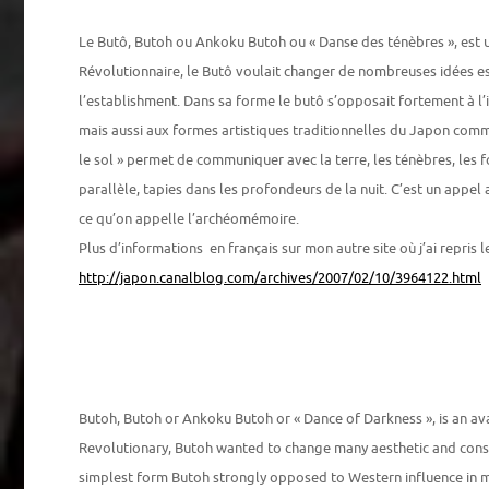
Le Butô, Butoh ou Ankoku Butoh ou « Danse des ténèbres », est u
Révolutionnaire, le Butô voulait changer de nombreuses idées e
l’establishment. Dans sa forme le butô s’opposait fortement à l’
mais aussi aux formes artistiques traditionnelles du Japon comme
le sol » permet de communiquer avec la terre, les ténèbres, les 
parallèle, tapies dans les profondeurs de la nuit. C’est un appel 
ce qu’on appelle l’archéomémoire.
Plus d’informations en français sur mon autre site où j’ai repris le
http://japon.canalblog.com/archives/2007/02/10/3964122.html
Butoh, Butoh or Ankoku Butoh or « Dance of Darkness », is an ava
Revolutionary, Butoh wanted to change many aesthetic and conser
simplest form Butoh strongly opposed to Western influence in mo