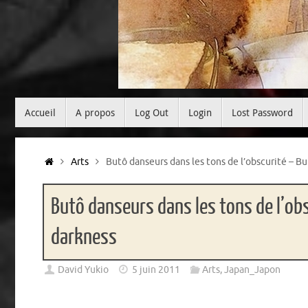
Passer
Accueil
A propos
Log Out
Login
Lost Password
au
contenu
Accueil
Arts
Butô danseurs dans les tons de l’obscurité – B
Butô danseurs dans les tons de l’ob
darkness
David Yukio
5 juin 2011
Arts
,
Japan_Japon