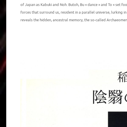
of Japan as Kabuki and Noh. Butoh, Bu « dance » and To « set foo
forces that surround us, resident in a parallel universe, lurking in t
reveals the hidden, ancestral memory, the so-called Archaeome