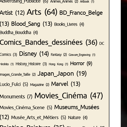
Advertising_Publicité
(6)
Animes_Animés
(2)
Artbook
(1)
Arts
(64)
Artist
(12)
BD_Franco_Belge
(13)
Blood_Sang
(13)
Books_Livres
(4)
Buddha_Bouddha
(4)
Comics_Bandes_dessinées
(36)
DC
Disney
(14)
Comics
(3)
Fantasy
(2)
Gravure_Engraving
(1)
Horror
(9)
History_Histoire
(3)
Hirohito
(1)
Hong Kong
(1)
Japan_Japon
(19)
Images_Grande_Taille
(2)
Marvel
(13)
Lucio_Fulci
(5)
Magazine
(2)
Movies_Cinéma
(47)
Monuments
(7)
Museums_Musées
Movies_Cinéma_Scene
(5)
(12)
Musée_Arts_et_Métiers
(5)
Nature
(4)