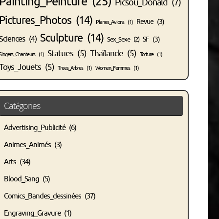
Painting_Peinture
(25)
Picsou_Donald
(7)
Pictures_Photos
(14)
Revue
(3)
Planes_Avions
(1)
Sculpture
(14)
Sciences
(4)
SF
(3)
Sex_Sexe
(2)
Statues
(5)
Thaïlande
(5)
Singers_Chanteurs
(1)
Torture
(1)
Toys_Jouets
(5)
Trees_Arbres
(1)
Women_Femmes
(1)
Catégories
Advertising_Publicité
(6)
Animes_Animés
(3)
Arts
(34)
Blood_Sang
(5)
Comics_Bandes_dessinées
(37)
Engraving_Gravure
(1)