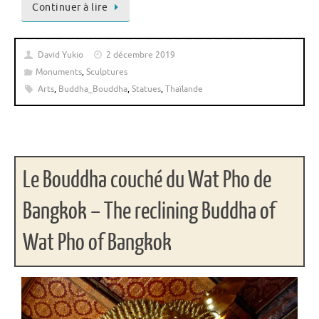
Continuer à lire
David Yukio
2 décembre 2019
Monuments
,
Sculptures
Arts
,
Buddha_Bouddha
,
Statues
,
Thaïlande
Le Bouddha couché du Wat Pho de
Bangkok – The reclining Buddha of
Wat Pho of Bangkok