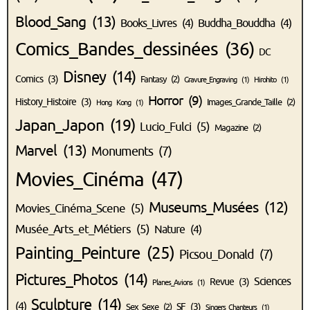
Blood_Sang
(13)
Books_Livres
(4)
Buddha_Bouddha
(4)
Comics_Bandes_dessinées
(36)
DC
Disney
(14)
Comics
(3)
Fantasy
(2)
Gravure_Engraving
(1)
Hirohito
(1)
Horror
(9)
History_Histoire
(3)
Images_Grande_Taille
(2)
Hong Kong
(1)
Japan_Japon
(19)
Lucio_Fulci
(5)
Magazine
(2)
Marvel
(13)
Monuments
(7)
Movies_Cinéma
(47)
Museums_Musées
(12)
Movies_Cinéma_Scene
(5)
Musée_Arts_et_Métiers
(5)
Nature
(4)
Painting_Peinture
(25)
Picsou_Donald
(7)
Pictures_Photos
(14)
Sciences
Revue
(3)
Planes_Avions
(1)
Sculpture
(14)
(4)
SF
(3)
Sex_Sexe
(2)
Singers_Chanteurs
(1)