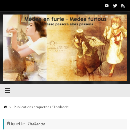
Passer
au
contenu
Accueil
Publications étiquetées "Thaïlande"
Étiquette :
Thaïlande