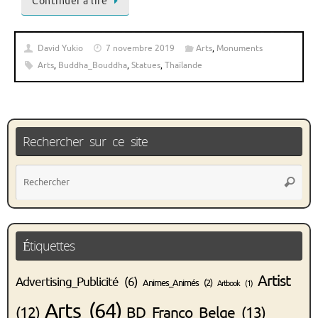
Continuer à lire
David Yukio
7 novembre 2019
Arts
,
Monuments
Arts
,
Buddha_Bouddha
,
Statues
,
Thaïlande
Rechercher sur ce site
Rec
Recher
pou
:
Étiquettes
Artist
Advertising_Publicité
(6)
Animes_Animés
(2)
Artbook
(1)
Arts
(64)
(12)
BD_Franco_Belge
(13)