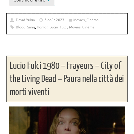
Continuer à lire
David Yukio
5 août 2023
Movies_Cinéma
Blood_Sang
,
Horror
,
Lucio_Fulci
,
Movies_Cinéma
Lucio Fulci 1980 – Frayeurs – City of
the Living Dead – Paura nella città dei
morti viventi