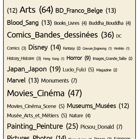
Arts
(64)
(12)
BD_Franco_Belge
(13)
Blood_Sang
(13)
Books_Livres
(4)
Buddha_Bouddha
(4)
Comics_Bandes_dessinées
(36)
DC
Disney
(14)
Comics
(3)
Fantasy
(2)
Gravure_Engraving
(1)
Hirohito
(1)
Horror
(9)
History_Histoire
(3)
Images_Grande_Taille
(2)
Hong Kong
(1)
Japan_Japon
(19)
Lucio_Fulci
(5)
Magazine
(2)
Marvel
(13)
Monuments
(7)
Movies_Cinéma
(47)
Museums_Musées
(12)
Movies_Cinéma_Scene
(5)
Musée_Arts_et_Métiers
(5)
Nature
(4)
Painting_Peinture
(25)
Picsou_Donald
(7)
Pictures_Photos
(14)