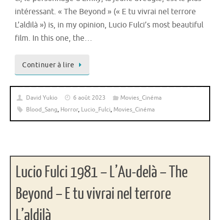
intéressant. « The Beyond » (« E tu vivrai nel terrore
L’aldilà ») is, in my opinion, Lucio Fulci’s most beautiful
film. In this one, the…
Continuer à lire
David Yukio
6 août 2023
Movies_Cinéma
Blood_Sang
,
Horror
,
Lucio_Fulci
,
Movies_Cinéma
Lucio Fulci 1981 – L’Au-delà – The
Beyond – E tu vivrai nel terrore
L’aldilà