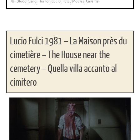
Blood_Sang
,
Horror
,
Lucio_Fulci
,
Movies_Cinéma
Lucio Fulci 1981 – La Maison près du
cimetière – The House near the
cemetery – Quella villa accanto al
cimitero