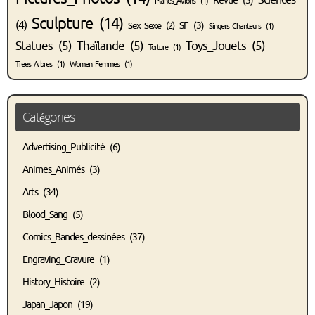
Sciences
Revue
(3)
Planes_Avions
(1)
Sculpture
(14)
(4)
SF
(3)
Sex_Sexe
(2)
Singers_Chanteurs
(1)
Statues
(5)
Thaïlande
(5)
Toys_Jouets
(5)
Torture
(1)
Trees_Arbres
(1)
Women_Femmes
(1)
Catégories
Advertising_Publicité
(6)
Animes_Animés
(3)
Arts
(34)
Blood_Sang
(5)
Comics_Bandes_dessinées
(37)
Engraving_Gravure
(1)
History_Histoire
(2)
Japan_Japon
(19)