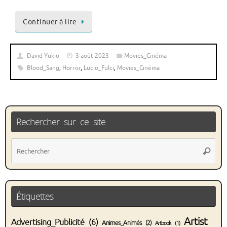
Continuer à lire
David Yukio
3 août 2023
Movies_Cinéma
Blood_Sang
,
Horror
,
Lucio_Fulci
,
Movies_Cinéma
Rechercher sur ce site
Rec
Recher
pou
:
Étiquettes
Artist
Advertising_Publicité
(6)
Animes_Animés
(2)
Artbook
(1)