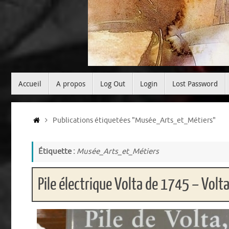
Passer
Accueil
A propos
Log Out
Login
Lost Password
au
contenu
Accueil
Publications étiquetées "Musée_Arts_et_Métiers"
Étiquette :
Musée_Arts_et_Métiers
Pile électrique Volta de 1745 – Volt