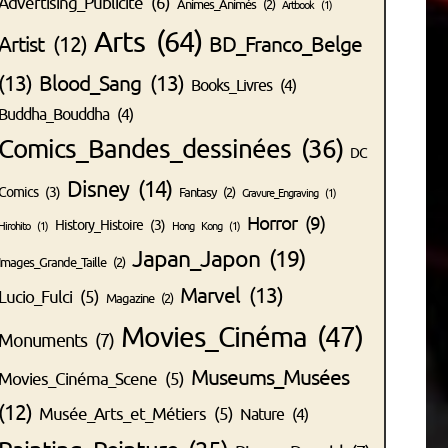
Advertising_Publicité
(6)
Animes_Animés
(2)
Artbook
(1)
Arts
(64)
Artist
(12)
BD_Franco_Belge
(13)
Blood_Sang
(13)
Books_Livres
(4)
Buddha_Bouddha
(4)
Comics_Bandes_dessinées
(36)
DC
Disney
(14)
Comics
(3)
Fantasy
(2)
Gravure_Engraving
(1)
Horror
(9)
History_Histoire
(3)
Hirohito
(1)
Hong Kong
(1)
Japan_Japon
(19)
Images_Grande_Taille
(2)
Marvel
(13)
Lucio_Fulci
(5)
Magazine
(2)
Movies_Cinéma
(47)
Monuments
(7)
Museums_Musées
Movies_Cinéma_Scene
(5)
(12)
Musée_Arts_et_Métiers
(5)
Nature
(4)