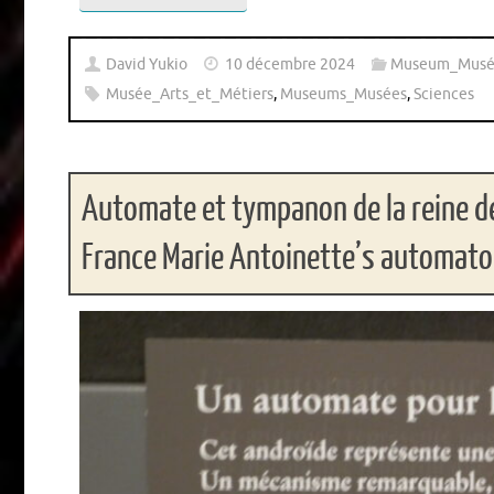
David Yukio
10 décembre 2024
Museum_Musé
Musée_Arts_et_Métiers
,
Museums_Musées
,
Sciences
Automate et tympanon de la reine d
France Marie Antoinette’s automato