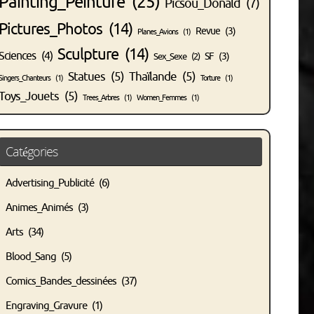
Painting_Peinture
(25)
Picsou_Donald
(7)
Pictures_Photos
(14)
Revue
(3)
Planes_Avions
(1)
Sculpture
(14)
Sciences
(4)
SF
(3)
Sex_Sexe
(2)
Statues
(5)
Thaïlande
(5)
Singers_Chanteurs
(1)
Torture
(1)
Toys_Jouets
(5)
Trees_Arbres
(1)
Women_Femmes
(1)
Catégories
Advertising_Publicité
(6)
Animes_Animés
(3)
Arts
(34)
Blood_Sang
(5)
Comics_Bandes_dessinées
(37)
Engraving_Gravure
(1)