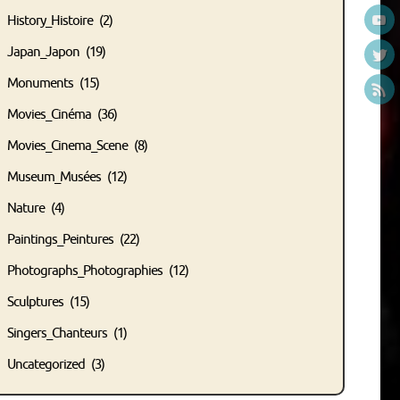
History_Histoire
(2)
Japan_Japon
(19)
Monuments
(15)
Movies_Cinéma
(36)
Movies_Cinema_Scene
(8)
Museum_Musées
(12)
Nature
(4)
Paintings_Peintures
(22)
Photographs_Photographies
(12)
Sculptures
(15)
Singers_Chanteurs
(1)
Uncategorized
(3)