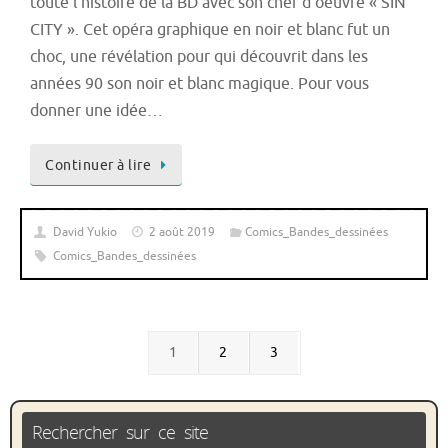
toute l’histoire de la BD avec son chef d’oeuvre « SIN
CITY ». Cet opéra graphique en noir et blanc fut un
choc, une révélation pour qui découvrit dans les
années 90 son noir et blanc magique. Pour vous
donner une idée…
Continuer à lire
David Yukio
2 août 2019
Comics_Bandes_dessinées
Comics_Bandes_dessinées
1
2
3
Rechercher sur ce site