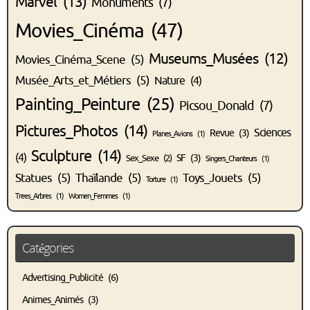
Marvel
(13)
Monuments
(7)
Movies_Cinéma
(47)
Museums_Musées
(12)
Movies_Cinéma_Scene
(5)
Musée_Arts_et_Métiers
(5)
Nature
(4)
Painting_Peinture
(25)
Picsou_Donald
(7)
Pictures_Photos
(14)
Sciences
Revue
(3)
Planes_Avions
(1)
Sculpture
(14)
(4)
SF
(3)
Sex_Sexe
(2)
Singers_Chanteurs
(1)
Statues
(5)
Thaïlande
(5)
Toys_Jouets
(5)
Torture
(1)
Trees_Arbres
(1)
Women_Femmes
(1)
Catégories
Advertising_Publicité
(6)
Animes_Animés
(3)