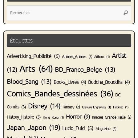
Rec
Recher
pou
:
Étiquettes
Artist
Advertising_Publicité
(6)
Animes_Animés
(2)
Artbook
(1)
Arts
(64)
(12)
BD_Franco_Belge
(13)
Blood_Sang
(13)
Books_Livres
(4)
Buddha_Bouddha
(4)
Comics_Bandes_dessinées
(36)
DC
Disney
(14)
Comics
(3)
Fantasy
(2)
Gravure_Engraving
(1)
Hirohito
(1)
Horror
(9)
History_Histoire
(3)
Images_Grande_Taille
(2)
Hong Kong
(1)
Japan_Japon
(19)
Lucio_Fulci
(5)
Magazine
(2)