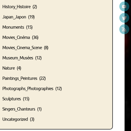
History_Histoire
(2)
Japan_Japon
(19)
Monuments
(15)
Movies_Cinéma
(36)
Movies_Cinema_Scene
(8)
Museum_Musées
(12)
Nature
(4)
Paintings_Peintures
(22)
Photographs_Photographies
(12)
Sculptures
(15)
Singers_Chanteurs
(1)
Uncategorized
(3)