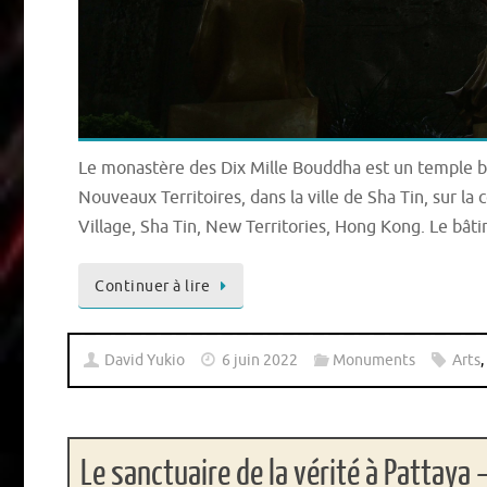
Le monastère des Dix Mille Bouddha est un temple b
Nouveaux Territoires, dans la ville de Sha Tin, sur la 
Village, Sha Tin, New Territories, Hong Kong. Le bât
Continuer à lire
David Yukio
6 juin 2022
Monuments
Arts
,
Le sanctuaire de la vérité à Pattaya