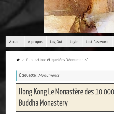
Passer
Accueil
A propos
Log Out
Login
Lost Password
au
contenu
Accueil
Publications étiquetées "Monuments"
Étiquette :
Monuments
Hong Kong Le Monastère des 10 00
Buddha Monastery