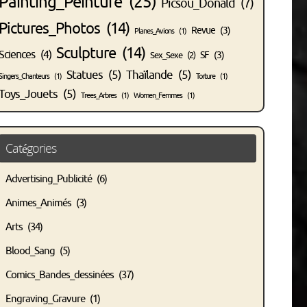
Painting_Peinture
(25)
Picsou_Donald
(7)
Pictures_Photos
(14)
Revue
(3)
Planes_Avions
(1)
Sculpture
(14)
Sciences
(4)
SF
(3)
Sex_Sexe
(2)
Statues
(5)
Thaïlande
(5)
Singers_Chanteurs
(1)
Torture
(1)
Toys_Jouets
(5)
Trees_Arbres
(1)
Women_Femmes
(1)
Catégories
Advertising_Publicité
(6)
Animes_Animés
(3)
Arts
(34)
Blood_Sang
(5)
Comics_Bandes_dessinées
(37)
Engraving_Gravure
(1)