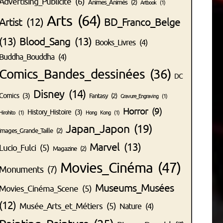
Advertising_Publicité
(6)
Animes_Animés
(2)
Artbook
(1)
Arts
(64)
Artist
(12)
BD_Franco_Belge
(13)
Blood_Sang
(13)
Books_Livres
(4)
Buddha_Bouddha
(4)
Comics_Bandes_dessinées
(36)
DC
Disney
(14)
Comics
(3)
Fantasy
(2)
Gravure_Engraving
(1)
Horror
(9)
History_Histoire
(3)
Hirohito
(1)
Hong Kong
(1)
Japan_Japon
(19)
Images_Grande_Taille
(2)
Marvel
(13)
Lucio_Fulci
(5)
Magazine
(2)
Movies_Cinéma
(47)
Monuments
(7)
Museums_Musées
Movies_Cinéma_Scene
(5)
(12)
Musée_Arts_et_Métiers
(5)
Nature
(4)