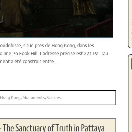
ouddhiste, situé près de Hong Kong, dans les
colline Po Fook Hill. L’adresse précise est 221 Pai Tau
iment a été construit entre…
Hong Kong
,
Monuments
,
Statues
 – The Sanctuary of Truth in Pattaya