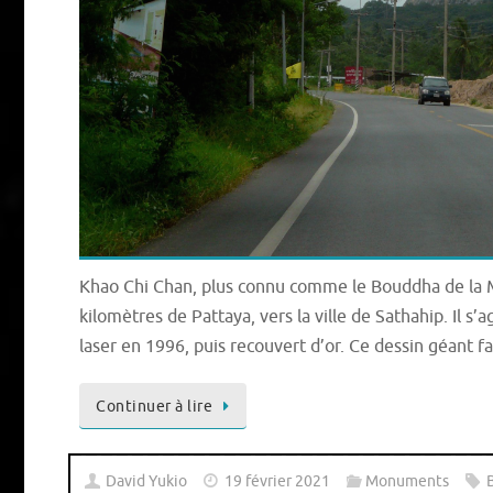
Khao Chi Chan, plus connu comme le Bouddha de la 
kilomètres de Pattaya, vers la ville de Sathahip. Il s’
laser en 1996, puis recouvert d’or. Ce dessin géant 
Continuer à lire
David Yukio
19 février 2021
Monuments