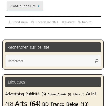
Continuer à lire
David Yukio
1 décembre 2021
Nature
Nature
Rechercher sur ce site
Rec
Recher
pou
:
Étiquettes
Artist
Advertising_Publicité
(6)
Animes_Animés
(2)
Artbook
(1)
Arts
(64)
(12)
BD_Franco_Belge
(13)