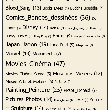
Blood_Sang
(13)
Books_Livres
(4)
Buddha_Bouddha
(4)
Comics_Bandes_dessinées
(36)
DC
Disney
(14)
Comics
(3)
Fantasy
(2)
Gravure_Engraving
(1)
Hirohito
(1)
Horror
(9)
History_Histoire
(3)
Images_Grande_Taille
(2)
Hong Kong
(1)
Japan_Japon
(19)
Lucio_Fulci
(5)
Magazine
(2)
Marvel
(13)
Monuments
(7)
Movies_Cinéma
(47)
Museums_Musées
(12)
Movies_Cinéma_Scene
(5)
Musée_Arts_et_Métiers
(5)
Nature
(4)
Painting_Peinture
(25)
Picsou_Donald
(7)
Pictures_Photos
(14)
Sciences
Revue
(3)
Planes_Avions
(1)
Sculpture
(14)
(4)
SF
(3)
Sex_Sexe
(2)
Singers_Chanteurs
(1)