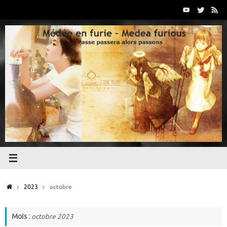
Passer
au
contenu
Accueil
2023
octobre
Mois :
octobre 2023