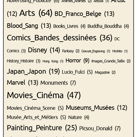
Advertising_Publicité
(6)
Animes_Animés
(2)
Artbook
(1)
Arts
(64)
(12)
BD_Franco_Belge
(13)
Blood_Sang
(13)
Books_Livres
(4)
Buddha_Bouddha
(4)
Comics_Bandes_dessinées
(36)
DC
Disney
(14)
Comics
(3)
Fantasy
(2)
Gravure_Engraving
(1)
Hirohito
(1)
Horror
(9)
History_Histoire
(3)
Images_Grande_Taille
(2)
Hong Kong
(1)
Japan_Japon
(19)
Lucio_Fulci
(5)
Magazine
(2)
Marvel
(13)
Monuments
(7)
Movies_Cinéma
(47)
Museums_Musées
(12)
Movies_Cinéma_Scene
(5)
Musée_Arts_et_Métiers
(5)
Nature
(4)
Painting_Peinture
(25)
Picsou_Donald
(7)