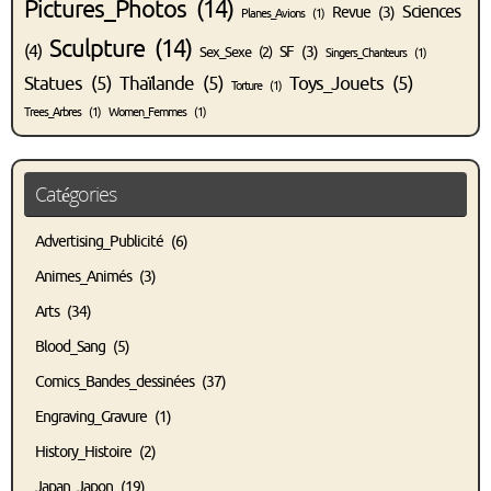
Pictures_Photos
(14)
Sciences
Revue
(3)
Planes_Avions
(1)
Sculpture
(14)
(4)
SF
(3)
Sex_Sexe
(2)
Singers_Chanteurs
(1)
Statues
(5)
Thaïlande
(5)
Toys_Jouets
(5)
Torture
(1)
Trees_Arbres
(1)
Women_Femmes
(1)
Catégories
Advertising_Publicité
(6)
Animes_Animés
(3)
Arts
(34)
Blood_Sang
(5)
Comics_Bandes_dessinées
(37)
Engraving_Gravure
(1)
History_Histoire
(2)
Japan_Japon
(19)