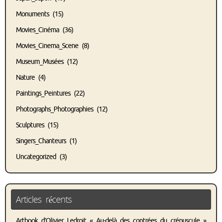
Monuments
(15)
Movies_Cinéma
(36)
Movies_Cinema_Scene
(8)
Museum_Musées
(12)
Nature
(4)
Paintings_Peintures
(22)
Photographs_Photographies
(12)
Sculptures
(15)
Singers_Chanteurs
(1)
Uncategorized
(3)
Articles récents
Artbook d’Olivier Ledroit « Au-delà des contrées du crépuscule »