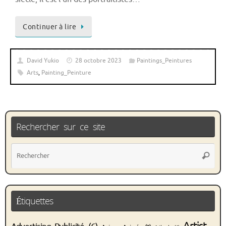
Continuer à lire
David Yukio
28 octobre 2023
Paintings_Peintures
Arts
,
Painting_Peinture
Rechercher sur ce site
Rec
Recher
pou
:
Étiquettes
Artist