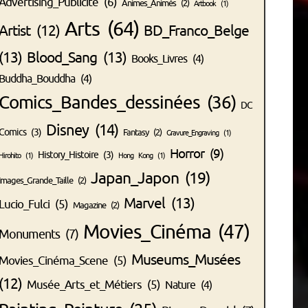
Advertising_Publicité
(6)
Animes_Animés
(2)
Artbook
(1)
Arts
(64)
Artist
(12)
BD_Franco_Belge
(13)
Blood_Sang
(13)
Books_Livres
(4)
Buddha_Bouddha
(4)
Comics_Bandes_dessinées
(36)
DC
Disney
(14)
Comics
(3)
Fantasy
(2)
Gravure_Engraving
(1)
Horror
(9)
History_Histoire
(3)
Hirohito
(1)
Hong Kong
(1)
Japan_Japon
(19)
Images_Grande_Taille
(2)
Marvel
(13)
Lucio_Fulci
(5)
Magazine
(2)
Movies_Cinéma
(47)
Monuments
(7)
Museums_Musées
Movies_Cinéma_Scene
(5)
(12)
Musée_Arts_et_Métiers
(5)
Nature
(4)