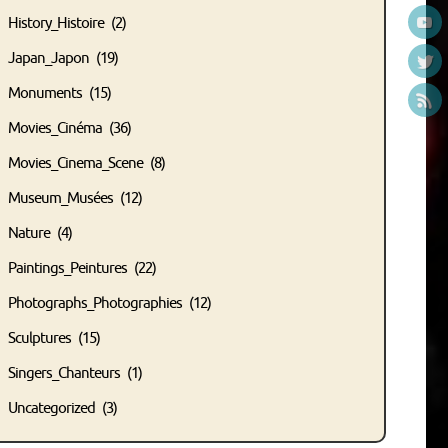
History_Histoire
(2)
Japan_Japon
(19)
Monuments
(15)
Movies_Cinéma
(36)
Movies_Cinema_Scene
(8)
Museum_Musées
(12)
Nature
(4)
Paintings_Peintures
(22)
Photographs_Photographies
(12)
Sculptures
(15)
Singers_Chanteurs
(1)
Uncategorized
(3)