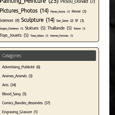
Painting_Peinture
(25)
Picsou_Donald
(7)
Pictures_Photos
(14)
Revue
(3)
Planes_Avions
(1)
Sculpture
(14)
Sciences
(4)
SF
(3)
Sex_Sexe
(2)
Statues
(5)
Thaïlande
(5)
Singers_Chanteurs
(1)
Torture
(1)
Toys_Jouets
(5)
Trees_Arbres
(1)
Women_Femmes
(1)
Catégories
Advertising_Publicité
(6)
Animes_Animés
(3)
Arts
(34)
Blood_Sang
(5)
Comics_Bandes_dessinées
(37)
Engraving_Gravure
(1)