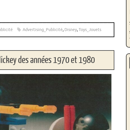
blicité
Advertising_Publicité
,
Disney
,
Toys_Jouets
 Mickey des années 1970 et 1980