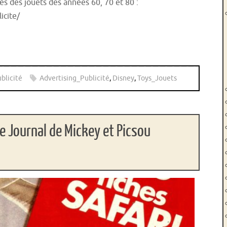
és des jouets des années 60, 70 et 80 :
blicite/
blicité
Advertising_Publicité
,
Disney
,
Toys_Jouets
 le Journal de Mickey et Picsou