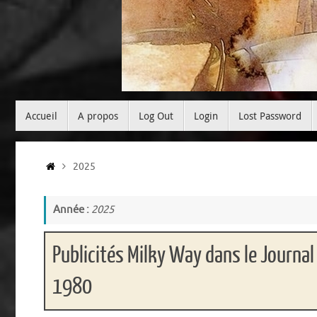
Passer
Accueil
A propos
Log Out
Login
Lost Password
au
contenu
Accueil
2025
Année :
2025
Publicités Milky Way dans le Journa
1980