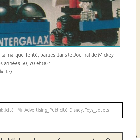
de la marque Tenté, parues dans le Journal de Mickey
s années 60, 70 et 80 :
icite/
blicité
Advertising_Publicité
,
Disney
,
Toys_Jouets