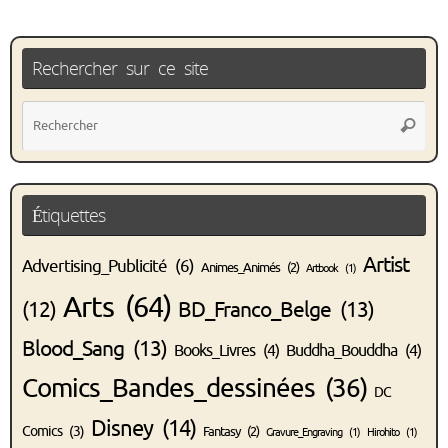
Rechercher sur ce site
Rec
Recher
pou
:
Étiquettes
Artist
Advertising_Publicité
(6)
Animes_Animés
(2)
Artbook
(1)
Arts
(64)
(12)
BD_Franco_Belge
(13)
Blood_Sang
(13)
Books_Livres
(4)
Buddha_Bouddha
(4)
Comics_Bandes_dessinées
(36)
DC
Disney
(14)
Comics
(3)
Fantasy
(2)
Gravure_Engraving
(1)
Hirohito
(1)