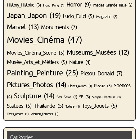
Horror
(9)
History_Histoire
(3)
Images_Grande_Taille
(2)
Hong Kong
(1)
Japan_Japon
(19)
Lucio_Fulci
(5)
Magazine
(2)
Marvel
(13)
Monuments
(7)
Movies_Cinéma
(47)
Museums_Musées
(12)
Movies_Cinéma_Scene
(5)
Musée_Arts_et_Métiers
(5)
Nature
(4)
Painting_Peinture
(25)
Picsou_Donald
(7)
Pictures_Photos
(14)
Sciences
Revue
(3)
Planes_Avions
(1)
Sculpture
(14)
(4)
SF
(3)
Sex_Sexe
(2)
Singers_Chanteurs
(1)
Statues
(5)
Thaïlande
(5)
Toys_Jouets
(5)
Torture
(1)
Trees_Arbres
(1)
Women_Femmes
(1)
Catégories