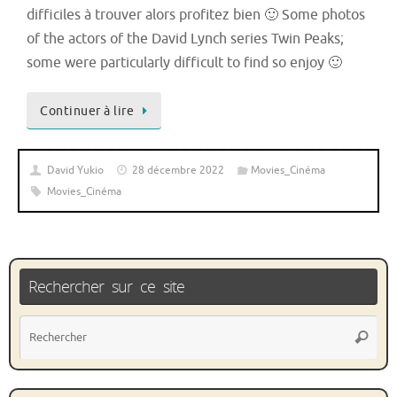
difficiles à trouver alors profitez bien 🙂 Some photos
of the actors of the David Lynch series Twin Peaks;
some were particularly difficult to find so enjoy 🙂
Continuer à lire
David Yukio
28 décembre 2022
Movies_Cinéma
Movies_Cinéma
Rechercher sur ce site
Rec
Recher
pou
: