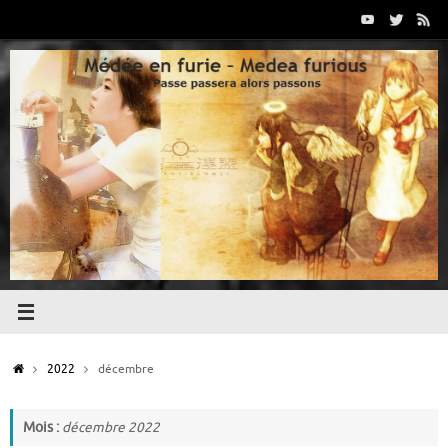
Passer
au
contenu
Accueil
2022
décembre
Mois :
décembre 2022