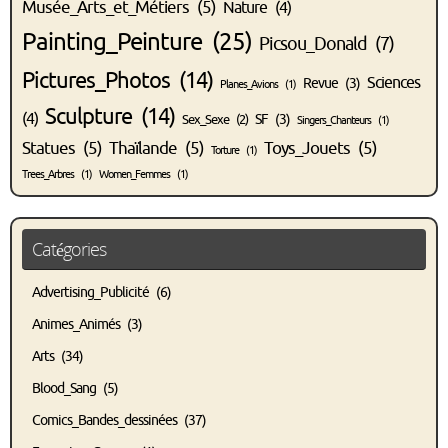
Musée_Arts_et_Métiers
(5)
Nature
(4)
Painting_Peinture
(25)
Picsou_Donald
(7)
Pictures_Photos
(14)
Sciences
Revue
(3)
Planes_Avions
(1)
Sculpture
(14)
(4)
SF
(3)
Sex_Sexe
(2)
Singers_Chanteurs
(1)
Statues
(5)
Thaïlande
(5)
Toys_Jouets
(5)
Torture
(1)
Trees_Arbres
(1)
Women_Femmes
(1)
Catégories
Advertising_Publicité
(6)
Animes_Animés
(3)
Arts
(34)
Blood_Sang
(5)
Comics_Bandes_dessinées
(37)