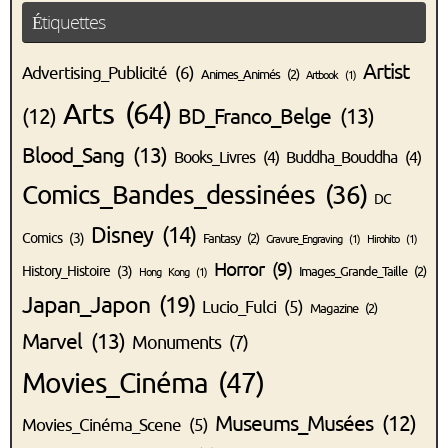
Étiquettes
Artist
Advertising_Publicité
(6)
Animes_Animés
(2)
Artbook
(1)
Arts
(64)
(12)
BD_Franco_Belge
(13)
Blood_Sang
(13)
Books_Livres
(4)
Buddha_Bouddha
(4)
Comics_Bandes_dessinées
(36)
DC
Disney
(14)
Comics
(3)
Fantasy
(2)
Gravure_Engraving
(1)
Hirohito
(1)
Horror
(9)
History_Histoire
(3)
Images_Grande_Taille
(2)
Hong Kong
(1)
Japan_Japon
(19)
Lucio_Fulci
(5)
Magazine
(2)
Marvel
(13)
Monuments
(7)
Movies_Cinéma
(47)
Museums_Musées
(12)
Movies_Cinéma_Scene
(5)