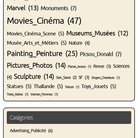
Marvel
(13)
Monuments
(7)
Movies_Cinéma
(47)
Museums_Musées
(12)
Movies_Cinéma_Scene
(5)
Musée_Arts_et_Métiers
(5)
Nature
(4)
Painting_Peinture
(25)
Picsou_Donald
(7)
Pictures_Photos
(14)
Sciences
Revue
(3)
Planes_Avions
(1)
Sculpture
(14)
(4)
SF
(3)
Sex_Sexe
(2)
Singers_Chanteurs
(1)
Statues
(5)
Thaïlande
(5)
Toys_Jouets
(5)
Torture
(1)
Trees_Arbres
(1)
Women_Femmes
(1)
Catégories
Advertising_Publicité
(6)