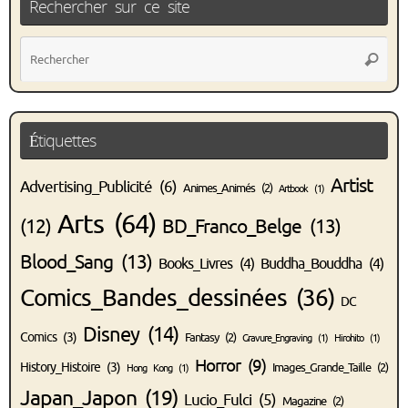
Rechercher sur ce site
Rec
Recher
pou
:
Étiquettes
Artist
Advertising_Publicité
(6)
Animes_Animés
(2)
Artbook
(1)
Arts
(64)
(12)
BD_Franco_Belge
(13)
Blood_Sang
(13)
Books_Livres
(4)
Buddha_Bouddha
(4)
Comics_Bandes_dessinées
(36)
DC
Disney
(14)
Comics
(3)
Fantasy
(2)
Gravure_Engraving
(1)
Hirohito
(1)
Horror
(9)
History_Histoire
(3)
Images_Grande_Taille
(2)
Hong Kong
(1)
Japan_Japon
(19)
Lucio_Fulci
(5)
Magazine
(2)