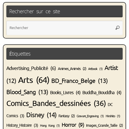
Rechercher sur ce site
Rec
Recher
pou
:
Étiquettes
Artist
Advertising_Publicité
(6)
Animes_Animés
(2)
Artbook
(1)
Arts
(64)
(12)
BD_Franco_Belge
(13)
Blood_Sang
(13)
Books_Livres
(4)
Buddha_Bouddha
(4)
Comics_Bandes_dessinées
(36)
DC
Disney
(14)
Comics
(3)
Fantasy
(2)
Gravure_Engraving
(1)
Hirohito
(1)
Horror
(9)
History_Histoire
(3)
Images_Grande_Taille
(2)
Hong Kong
(1)