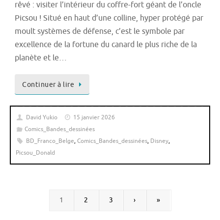
rêvé : visiter l’intérieur du coffre-fort géant de l’oncle
Picsou ! Situé en haut d’une colline, hyper protégé par
moult systèmes de défense, c’est le symbole par
excellence de la fortune du canard le plus riche de la
planète et le…
Continuer à lire
David Yukio
15 janvier 2026
Comics_Bandes_dessinées
BD_Franco_Belge
,
Comics_Bandes_dessinées
,
Disney
,
Picsou_Donald
1
2
3
›
»