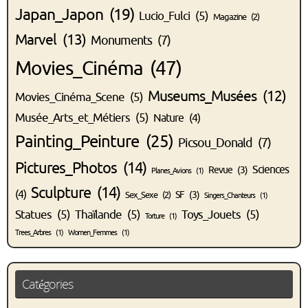
Japan_Japon
(19)
Lucio_Fulci
(5)
Magazine
(2)
Marvel
(13)
Monuments
(7)
Movies_Cinéma
(47)
Museums_Musées
(12)
Movies_Cinéma_Scene
(5)
Musée_Arts_et_Métiers
(5)
Nature
(4)
Painting_Peinture
(25)
Picsou_Donald
(7)
Pictures_Photos
(14)
Sciences
Revue
(3)
Planes_Avions
(1)
Sculpture
(14)
(4)
SF
(3)
Sex_Sexe
(2)
Singers_Chanteurs
(1)
Statues
(5)
Thaïlande
(5)
Toys_Jouets
(5)
Torture
(1)
Trees_Arbres
(1)
Women_Femmes
(1)
Catégories