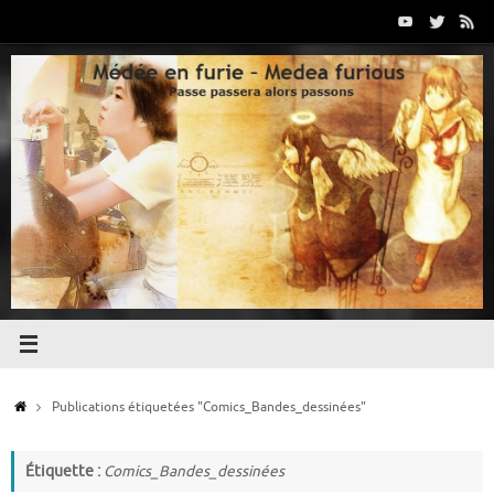
Passer
au
contenu
Accueil
Publications étiquetées "Comics_Bandes_dessinées"
Étiquette :
Comics_Bandes_dessinées