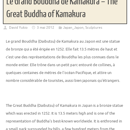
Le Grand Bouddha de Kamakura – The
Great Buddha of Kamakura
David Yukio
3 mai 2012
Japan_Japon
,
Sculptures
Le grand Bouddha (Daibutsu) de Kamakura au Japon est une statue
de bronze qui a été érigée en 1252. Elle fait 13.5 mètres de haut et
c’est une des représentations de Bouddha les plus connues dans le
monde entier. Elle trône dans un petit parc entouré de collines, à
quelques centaines de mètres de l’océan Pacifique, et attire un
nombre considérable de touristes, aussi bien japonais qu’étrangers.
The Great Buddha (Daibutsu) of Kamakura in Japan is a bronze statue
which was erected in 1252. It is 13.5 meters high and is one of the
representation of Buddha’s best-known worldwide. It is enthroned in
a small park surrounded by hills, a few hundred meters from the