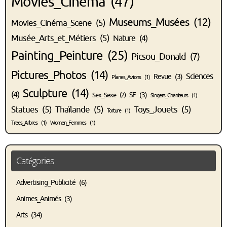
Movies_Cinéma
(47)
Museums_Musées
(12)
Movies_Cinéma_Scene
(5)
Musée_Arts_et_Métiers
(5)
Nature
(4)
Painting_Peinture
(25)
Picsou_Donald
(7)
Pictures_Photos
(14)
Sciences
Revue
(3)
Planes_Avions
(1)
Sculpture
(14)
(4)
SF
(3)
Sex_Sexe
(2)
Singers_Chanteurs
(1)
Statues
(5)
Thaïlande
(5)
Toys_Jouets
(5)
Torture
(1)
Trees_Arbres
(1)
Women_Femmes
(1)
Catégories
Advertising_Publicité
(6)
Animes_Animés
(3)
Arts
(34)