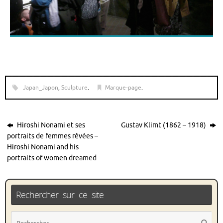
Japan_Japon
,
Sculpture
.
Marque-page
.
Hiroshi Nonami et ses
Gustav Klimt (1862 – 1918)
portraits de femmes rêvées –
Hiroshi Nonami and his
portraits of women dreamed
Rechercher sur ce site
Rec
Recher