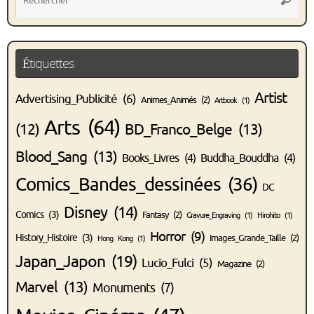
pou
:
Étiquettes
Artist
Advertising_Publicité
(6)
Animes_Animés
(2)
Artbook
(1)
Arts
(64)
(12)
BD_Franco_Belge
(13)
Blood_Sang
(13)
Books_Livres
(4)
Buddha_Bouddha
(4)
Comics_Bandes_dessinées
(36)
DC
Disney
(14)
Comics
(3)
Fantasy
(2)
Gravure_Engraving
(1)
Hirohito
(1)
Horror
(9)
History_Histoire
(3)
Images_Grande_Taille
(2)
Hong Kong
(1)
Japan_Japon
(19)
Lucio_Fulci
(5)
Magazine
(2)
Marvel
(13)
Monuments
(7)