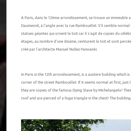
A Paris, dans le 12ème arrondissement, se trouve un immeuble aus
Daumesnil, à l’angle avec la rue Rambouillet. S’il semble normal d
statues géantes qui ornent le toit car il s’agit de copies du cél
étages, au nombre d’une dizaine, ceinturent le toit et sont perc
créé par l’architecte Manuel Nuñez-Yanowski.
In Paris in the 12th arrondissement, is a austere building which is
corner of the street Rambouillet. If it seems normal at first, jus
they are copies of the famous Dying Slave by Michelangelo! Thes
roof and are pierced of a huge triangle in the chest! The buildi