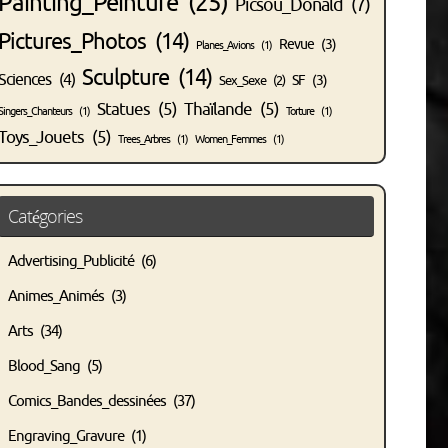
Painting_Peinture
(25)
Picsou_Donald
(7)
Pictures_Photos
(14)
Revue
(3)
Planes_Avions
(1)
Sculpture
(14)
Sciences
(4)
SF
(3)
Sex_Sexe
(2)
Statues
(5)
Thaïlande
(5)
Singers_Chanteurs
(1)
Torture
(1)
Toys_Jouets
(5)
Trees_Arbres
(1)
Women_Femmes
(1)
Catégories
Advertising_Publicité
(6)
Animes_Animés
(3)
Arts
(34)
Blood_Sang
(5)
Comics_Bandes_dessinées
(37)
Engraving_Gravure
(1)