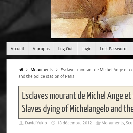
Passer
Accueil
A propos
Log Out
Login
Lost Password
au
contenu
Accueil
Monuments
Esclaves mourant de Michel Ange et co
and the police station of Paris
Esclaves mourant de Michel Ange et 
Slaves dying of Michelangelo and the
David Yukio
18 décembre 2012
Monuments
,
Scu