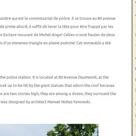
tère qui est le commissariat de police. Il se trouve au 80 avenue
e prime abord, il suffit de lever la tête pour être frappé par les
èbre Esclave mourant de Michel-Ange! Celles-ci sont hautes de deux
ées d’un immense triangle en pleine poitrine! Cet immeuble a été
 the police station. It is located at 80 Avenue Daumesnil, at the
t look up to be hit by the giant statues that adorn the roof because
e are two stories high, they are among a dozen, they surround the
ng was designed by architect Manuel Nuñez-Yanowski.