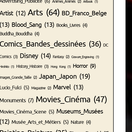
Advertising_Publicité
(6)
Animes_Animés
(2)
Artbook
(1)
Arts
(64)
Artist
(12)
BD_Franco_Belge
(13)
Blood_Sang
(13)
Books_Livres
(4)
Buddha_Bouddha
(4)
Comics_Bandes_dessinées
(36)
DC
Disney
(14)
Comics
(3)
Fantasy
(2)
Gravure_Engraving
(1)
Horror
(9)
History_Histoire
(3)
Hirohito
(1)
Hong Kong
(1)
Japan_Japon
(19)
Images_Grande_Taille
(2)
Marvel
(13)
Lucio_Fulci
(5)
Magazine
(2)
Movies_Cinéma
(47)
Monuments
(7)
Museums_Musées
Movies_Cinéma_Scene
(5)
(12)
Musée_Arts_et_Métiers
(5)
Nature
(4)