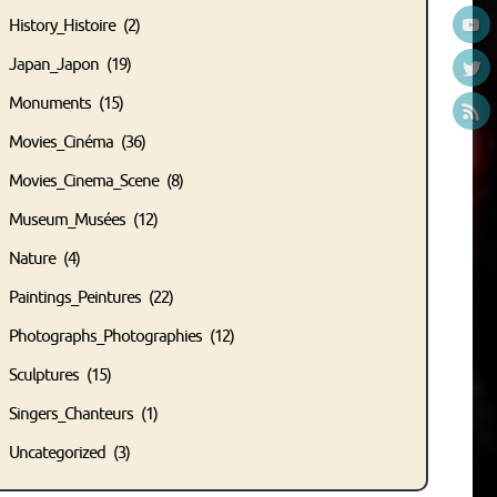
History_Histoire
(2)
Japan_Japon
(19)
Monuments
(15)
Movies_Cinéma
(36)
Movies_Cinema_Scene
(8)
Museum_Musées
(12)
Nature
(4)
Paintings_Peintures
(22)
Photographs_Photographies
(12)
Sculptures
(15)
Singers_Chanteurs
(1)
Uncategorized
(3)